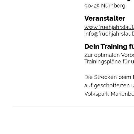
90425 Nürnberg
Veranstalter
www.fruehjahrslau
info@fruehjahrslau
Dein Training f
Zur optimalen Vorbe
Trainingspläne
für 
Die Strecken beim 
auf geschotterten 
Volkspark Marienbe