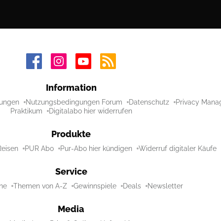
Information
ungen
Nutzungsbedingungen Forum
Datenschutz
Privacy Mana
Praktikum
Digitalabo hier widerrufen
Produkte
Reisen
PUR Abo
Pur-Abo hier kündigen
Widerruf digitaler Käufe
Service
ne
Themen von A-Z
Gewinnspiele
Deals
Newsletter
Media