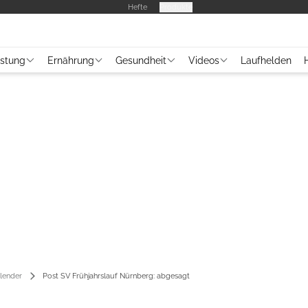
Hefte
Produkte
üstung
Ernährung
Gesundheit
Videos
Laufhelden
lender
Post SV Frühjahrslauf Nürnberg: abgesagt