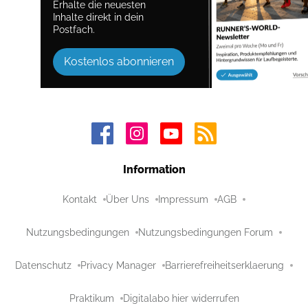
Erhalte die neuesten
Inhalte direkt in dein
Postfach.
Kostenlos abonnieren
Information
Kontakt
Über Uns
Impressum
AGB
Nutzungsbedingungen
Nutzungsbedingungen Forum
Datenschutz
Privacy Manager
Barrierefreiheitserklaerung
Praktikum
Digitalabo hier widerrufen