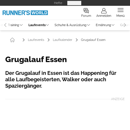
Hefte
Produkte
Forum
Anmelden
Menü
ne
Training
Laufevents
Schuhe & Ausrüstung
Ernährung
Gesun
Laufevents
Laufkalender
Grugalauf Essen
Grugalauf Essen
Der Grugalauf in Essen ist das Happening für
alle Laufbegeisterten, Walker oder auch
Spaziergänger.
ANZEIGE