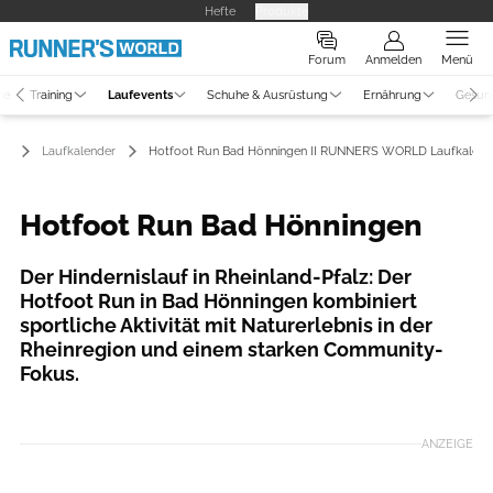
Hefte
Produkte
Forum
Anmelden
Menü
ne
Training
Laufevents
Schuhe & Ausrüstung
Ernährung
Gesun
ts
Laufkalender
Hotfoot Run Bad Hönningen II RUNNER’S WORLD Laufkalend
Hotfoot Run Bad Hönningen
Der Hindernislauf in Rheinland-Pfalz: Der
Hotfoot Run in Bad Hönningen kombiniert
sportliche Aktivität mit Naturerlebnis in der
Rheinregion und einem starken Community-
Fokus.
Foto: Hotfoot Run/Veranstalter
ANZEIGE