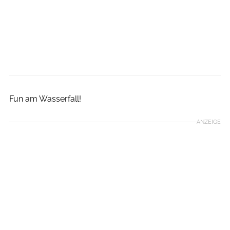
Hotfoot Run/ Veranstalter
Fun am Wasserfall!
ANZEIGE