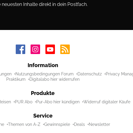
neuesten Inhalte direkt in dein Postfach.
Information
ungen
Nutzungsbedingungen Forum
Datenschutz
Privacy Mana
Praktikum
Digitalabo hier widerrufen
Produkte
Reisen
PUR Abo
Pur-Abo hier kündigen
Widerruf digitaler Käufe
Service
ne
Themen von A-Z
Gewinnspiele
Deals
Newsletter