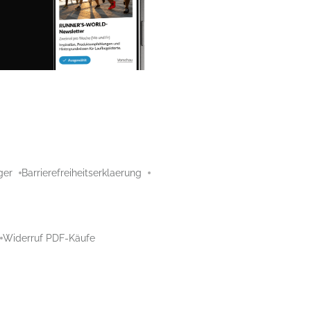
ger
Barrierefreiheitserklaerung
Widerruf PDF-Käufe