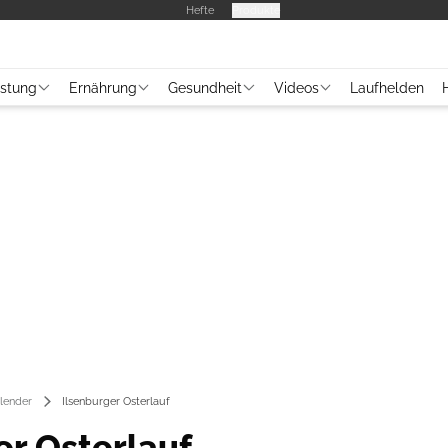
Hefte
Produkte
üstung
Ernährung
Gesundheit
Videos
Laufhelden
lender
Ilsenburger Osterlauf
er Osterlauf