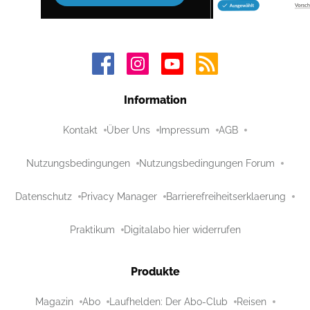
Information
Kontakt
Über Uns
Impressum
AGB
Nutzungsbedingungen
Nutzungsbedingungen Forum
Datenschutz
Privacy Manager
Barrierefreiheitserklaerung
Praktikum
Digitalabo hier widerrufen
Produkte
Magazin
Abo
Laufhelden: Der Abo-Club
Reisen