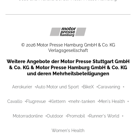
©
2026
Motor Presse Hamburg GmbH & Co. KG
Verlagsgesellschaft
Weitere Angebote der Motor Presse Stuttgart GmbH
& Co. KG & Motor Presse Hamburg GmbH & Co. KG
und deren Mehrheitsbeteiligungen
Aerokurier
Auto Motor und Sport
BikeX
Caravaning
Cavallo
Flugrevue
Klettern
mehr-tanken
Men's Health
Motorradonline
Outdoor
Promobil
Runner's World
Women's Health