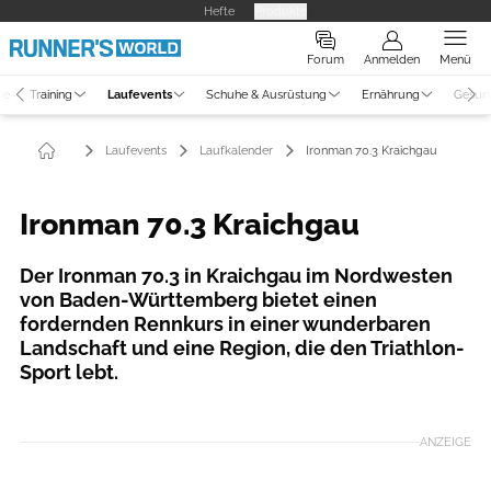
Hefte
Produkte
Forum
Anmelden
Menü
ne
Training
Laufevents
Schuhe & Ausrüstung
Ernährung
Gesun
Laufevents
Laufkalender
Ironman 70.3 Kraichgau
Ironman 70.3 Kraichgau
Der Ironman 70.3 in Kraichgau im Nordwesten
von Baden-Württemberg bietet einen
fordernden Rennkurs in einer wunderbaren
Landschaft und eine Region, die den Triathlon-
Sport lebt.
ANZEIGE