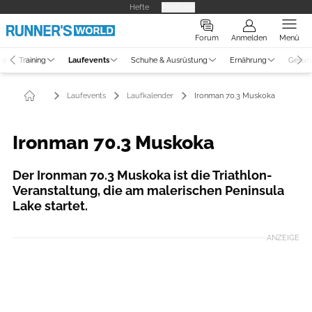
Hefte
Produkte
Forum
Anmelden
Menü
ne
Training
Laufevents
Schuhe & Ausrüstung
Ernährung
Gesun
Laufevents
Laufkalender
Ironman 70.3 Muskoka
Ironman 70.3 Muskoka
Der Ironman 70.3 Muskoka ist die Triathlon-
Veranstaltung, die am malerischen Peninsula
Lake startet.
ANZEIGE