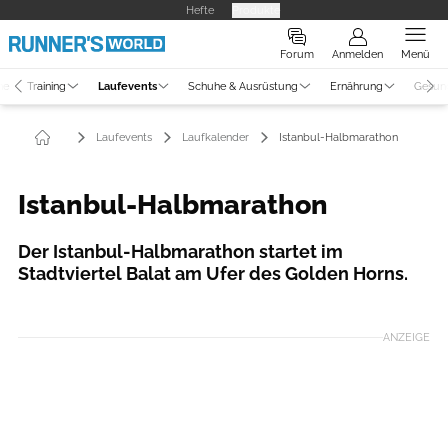
Hefte
Produkte
Forum
Anmelden
Menü
ne
Training
Laufevents
Schuhe & Ausrüstung
Ernährung
Gesun
Laufevents
Laufkalender
Istanbul-Halbmarathon
Istanbul-Halbmarathon
Der Istanbul-Halbmarathon startet im
Stadtviertel Balat am Ufer des Golden Horns.
Foto: N Kolay Istanbul Halbmarathon
ANZEIGE