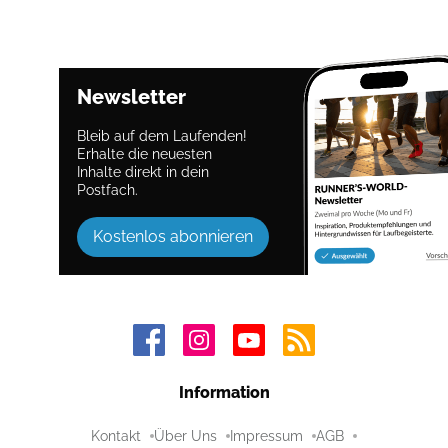
Newsletter
Bleib auf dem Laufenden!
Erhalte die neuesten
Inhalte direkt in dein
Postfach.
Kostenlos abonnieren
Information
Kontakt
Über Uns
Impressum
AGB