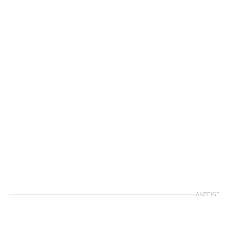
Helmut Winter
ANZEIGE