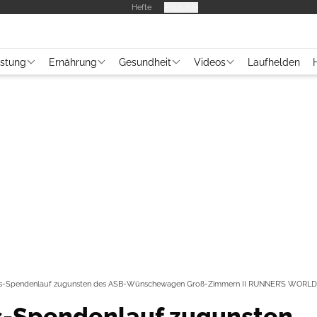
Hefte
Produkte
üstung
Ernährung
Gesundheit
Videos
Laufhelden
s-Spendenlauf zugunsten des ASB-Wünschewagen Groß-Zimmern II RUNNER’S WORLD 
s-Spendenlauf zugunsten