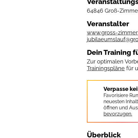
Veranstaltungs
64846 Groß-Zimmer
Veranstalter
www.gross-zimmern
jubilaeumslauf@gr
Dein Training f
Zur optimalen Vorbe
Trainingspläne
für 
Verpasse ke
Favorisiere Ru
neuesten Inhal
öffnen und Aus
bevorzugen.
Überblick