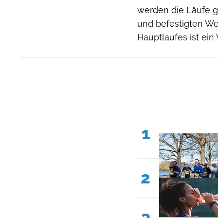
werden die Läufe ge
und befestigten Weg
Hauptlaufes ist ei
1
2
3