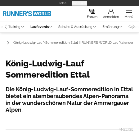
Hefte
Produkte
Forum
Anmelden
Menü
ne
Training
Laufevents
Schuhe & Ausrüstung
Ernährung
Gesun
er
König-Ludwig-Lauf-Sommeredition Ettal II RUNNER’S WORLD Laufkalender
König-Ludwig-Lauf
Sommeredition Ettal
Die König-Ludwig-Lauf-Sommeredition in Ettal
bietet ein atemberaubendes Alpen-Panorama
in der wunderschönen Natur der Ammergauer
Alpen.
Foto: Sebastian Schulte
ANZEIGE