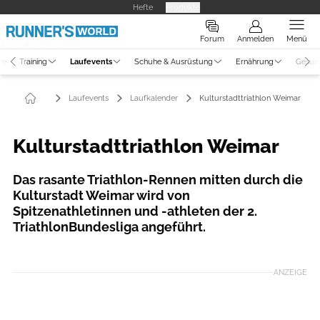
Hefte
Produkte
Forum
Anmelden
Menü
ne
Training
Laufevents
Schuhe & Ausrüstung
Ernährung
Gesun
Laufevents
Laufkalender
Kulturstadttriathlon Weimar
Kulturstadttriathlon Weimar
Das rasante Triathlon­-Rennen mitten durch die
Kulturstadt Weimar wird von
Spitzenathletinnen und ­-athleten der 2.
Triathlon­Bundesliga angeführt.
Foto: Kulturstadttriathlon Weimar/Veranstalter
ANZEIGE