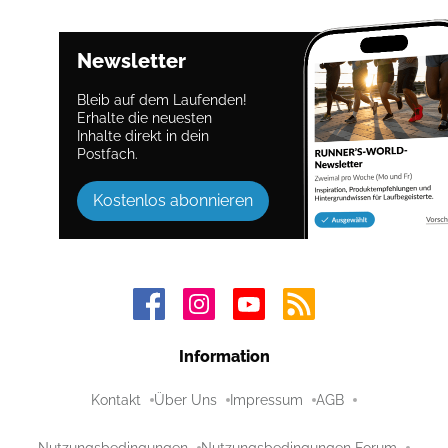
Newsletter
Bleib auf dem Laufenden!
Erhalte die neuesten
Inhalte direkt in dein
Postfach.
Kostenlos abonnieren
Information
Kontakt
Über Uns
Impressum
AGB