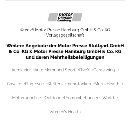
©
2026
Motor Presse Hamburg GmbH & Co. KG
Verlagsgesellschaft
Weitere Angebote der Motor Presse Stuttgart GmbH
& Co. KG & Motor Presse Hamburg GmbH & Co. KG
und deren Mehrheitsbeteiligungen
Aerokurier
Auto Motor und Sport
BikeX
Caravaning
Cavallo
Flugrevue
Klettern
mehr-tanken
Men's Health
Motorradonline
Outdoor
Promobil
Runner's World
Women's Health