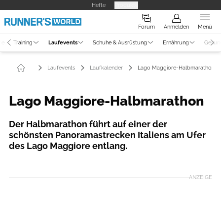
Hefte
Produkte
Forum
Anmelden
Menü
ne
Training
Laufevents
Schuhe & Ausrüstung
Ernährung
Gesun
Laufevents
Laufkalender
Lago Maggiore-Halbmarathon
Lago Maggiore-Halbmarathon
Der Halbmarathon führt auf einer der
schönsten Panoramastrecken Italiens am Ufer
des Lago Maggiore entlang.
ANZEIGE