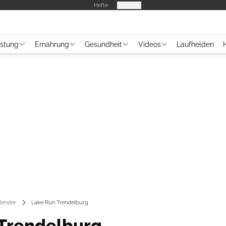
Hefte
Produkte
üstung
Ernährung
Gesundheit
Videos
Laufhelden
lender
Lake Run Trendelburg
Trendelburg