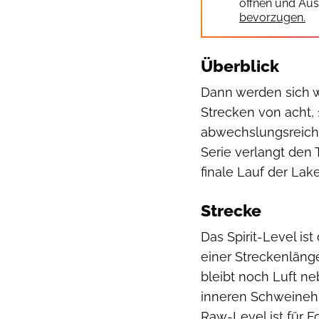
öffnen und Aus
bevorzugen.
Überblick
Dann werden sich w
Strecken von acht, 
abwechslungsreiche
Serie verlangt den 
finale Lauf der Lak
Strecke
Das Spirit-Level ist
einer Streckenläng
bleibt noch Luft 
inneren Schweineh
Raw-Level ist für F