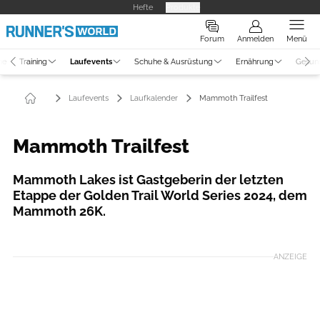
Hefte
Produkte
Forum
Anmelden
Menü
ne
Training
Laufevents
Schuhe & Ausrüstung
Ernährung
Gesun
Laufevents
Laufkalender
Mammoth Trailfest
Mammoth Trailfest
Mammoth Lakes ist Gastgeberin der letzten
Etappe der Golden Trail World Series 2024, dem
Mammoth 26K.
Foto: GoldenTrailSeries/ Mammoth 26 K/ Jordi Saragossa
ANZEIGE