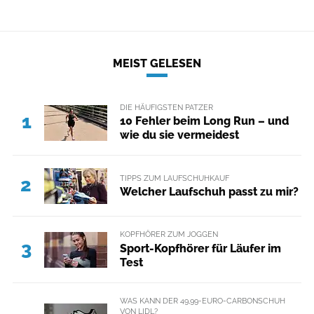
MEIST GELESEN
DIE HÄUFIGSTEN PATZER
1
10 Fehler beim Long Run – und
wie du sie vermeidest
TIPPS ZUM LAUFSCHUHKAUF
2
Welcher Laufschuh passt zu mir?
KOPFHÖRER ZUM JOGGEN
3
Sport-Kopfhörer für Läufer im
Test
WAS KANN DER 49,99-EURO-CARBONSCHUH
VON LIDL?