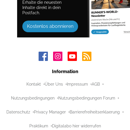
Erhalte die neuesten
Inhalte direkt in dein
Postfach.
Kostenlos abonnieren
Information
Kontakt
Über Uns
Impressum
AGB
Nutzungsbedingungen
Nutzungsbedingungen Forum
Datenschutz
Privacy Manager
Barrierefreiheitserklaerung
Praktikum
Digitalabo hier widerrufen