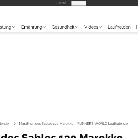
Hefte
Produkte
üstung
Ernährung
Gesundheit
Videos
Laufhelden
lender
Marathon des Sables 120 Marokko II RUNNER’S WORLD Laufkalender
des Sables 120 Marokko