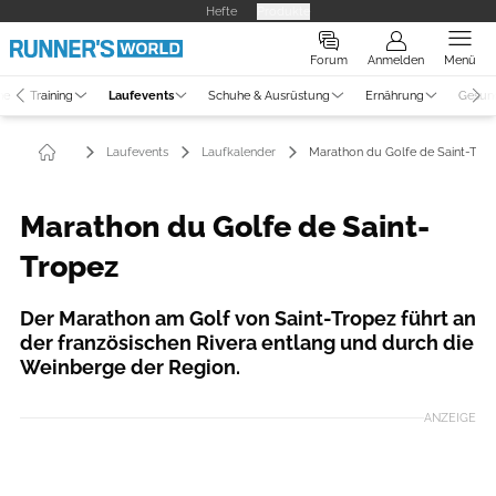
Hefte
Produkte
Forum
Anmelden
Menü
ne
Training
Laufevents
Schuhe & Ausrüstung
Ernährung
Gesun
Laufevents
Laufkalender
Marathon du Golfe de Saint-Tro
Marathon du Golfe de Saint-
Tropez
Der Marathon am Golf von Saint-Tropez führt an
der französischen Rivera entlang und durch die
Weinberge der Region.
ANZEIGE