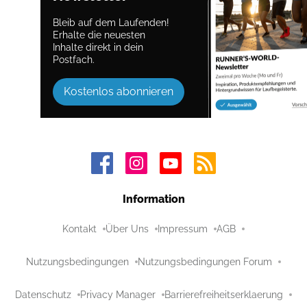
Bleib auf dem Laufenden!
Erhalte die neuesten
Inhalte direkt in dein
Postfach.
Kostenlos abonnieren
Information
Kontakt
Über Uns
Impressum
AGB
Nutzungsbedingungen
Nutzungsbedingungen Forum
Datenschutz
Privacy Manager
Barrierefreiheitserklaerung