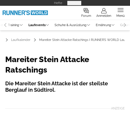
Hefte
Produkte
Forum
Anmelden
Menü
ne
Training
Laufevents
Schuhe & Ausrüstung
Ernährung
Gesun
ts
Laufkalender
Mareiter Stein Attacke Ratschings I RUNNER’S WORLD Laufka
Mareiter Stein Attacke
Ratschings
Die Mareiter Stein Attacke ist der steilste
Berglauf in Südtirol.
Foto: ASV Mareit
ANZEIGE