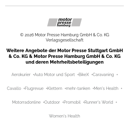
©
2026
Motor Presse Hamburg GmbH & Co. KG
Verlagsgesellschaft
Weitere Angebote der Motor Presse Stuttgart GmbH
& Co. KG & Motor Presse Hamburg GmbH & Co. KG
und deren Mehrheitsbeteiligungen
Aerokurier
Auto Motor und Sport
BikeX
Caravaning
Cavallo
Flugrevue
Klettern
mehr-tanken
Men's Health
Motorradonline
Outdoor
Promobil
Runner's World
Women's Health