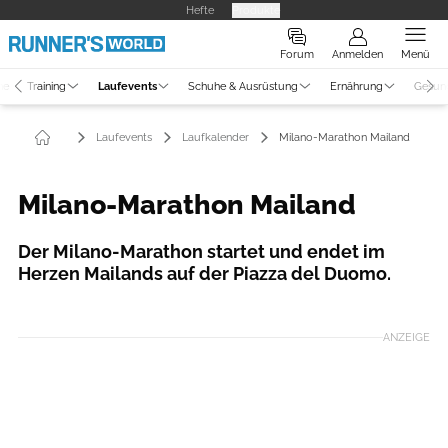
Hefte
Produkte
Forum
Anmelden
Menü
ne
Training
Laufevents
Schuhe & Ausrüstung
Ernährung
Gesun
Laufevents
Laufkalender
Milano-Marathon Mailand
Milano-Marathon Mailand
Der Milano-Marathon startet und endet im
Herzen Mailands auf der Piazza del Duomo.
Foto: worldsmarathon.com
ANZEIGE