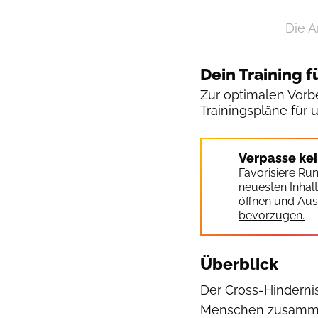
Die A
Dein Training f
Zur optimalen Vorbe
Trainingspläne
für 
Verpasse ke
Favorisiere Ru
neuesten Inhal
öffnen und Aus
bevorzugen.
Überblick
Der Cross-Hinderni
Menschen zusammen