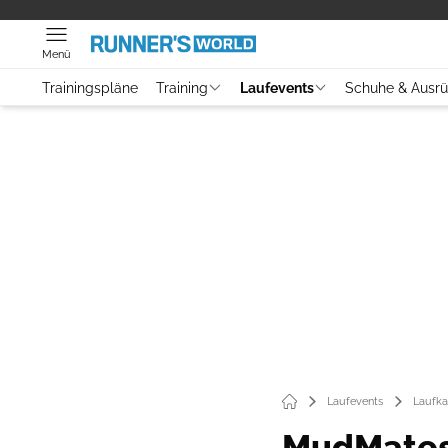
Menü
Trainingspläne
Training
Laufevents
Schuhe & Ausr
Laufevents
Laufka
MudMates