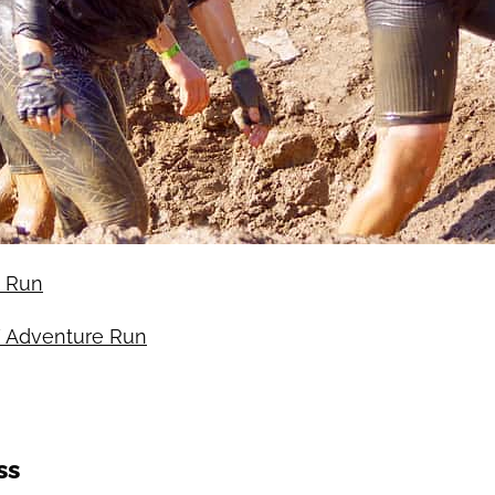
n Run
/ Adventure Run
ss