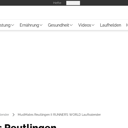
Hefte
Produkte
üstung
Ernährung
Gesundheit
Videos
Laufhelden
lender
MudMates Reutlingen II RUNNER’S WORLD Laufkalender
 Reutlingen