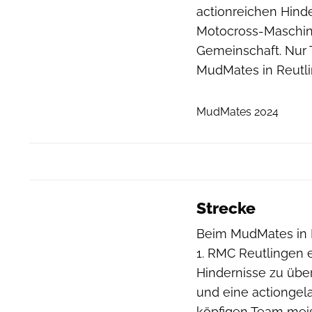
actionreichen Hinde
Motocross-Maschine
Gemeinschaft. Nur
MudMates in Reutl
MudMates 2024
Strecke
Beim MudMates in 
1. RMC Reutlingen e
Hindernisse zu übe
und eine actiongela
köpfigen Team meis