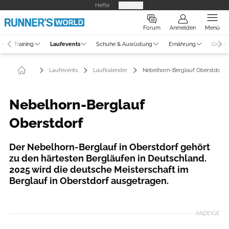
Hefte
Produkte
Forum
Anmelden
Menü
ne
Training
Laufevents
Schuhe & Ausrüstung
Ernährung
Gesun
Laufevents
Laufkalender
Nebelhorn-Berglauf Oberstdorf
Nebelhorn-Berglauf
Oberstdorf
Der Nebelhorn-Berglauf in Oberstdorf gehört
zu den härtesten Bergläufen in Deutschland.
2025 wird die deutsche Meisterschaft im
Berglauf in Oberstdorf ausgetragen.
Foto: Nebelhorn-Berglauf Oberstdorf/ Veranstalter
ANZEIGE