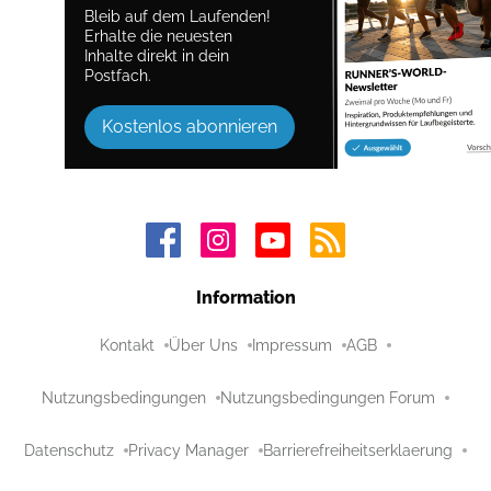
Bleib auf dem Laufenden!
Erhalte die neuesten
Inhalte direkt in dein
Postfach.
Kostenlos abonnieren
Information
Kontakt
Über Uns
Impressum
AGB
Nutzungsbedingungen
Nutzungsbedingungen Forum
Datenschutz
Privacy Manager
Barrierefreiheitserklaerung