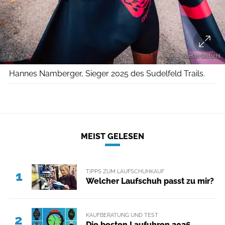
Stefan Götschl
Hannes Namberger, Sieger 2025 des Sudelfeld Trails.
MEIST GELESEN
TIPPS ZUM LAUFSCHUHKAUF
1
Welcher Laufschuh passt zu mir?
KAUFBERATUNG UND TEST
2
Die besten Laufuhren 2026