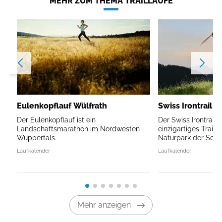
MEHR ZUM THEMA TRAILLÄUFE
Eulenkopflauf Wülfrath
Swiss Irontrail V
Der Eulenkopflauf ist ein
Der Swiss Irontrail V
Landschaftsmarathon im Nordwesten
einzigartiges Traile
Wuppertals.
Naturpark der Schw
Laufkalender
Laufkalender
Mehr anzeigen