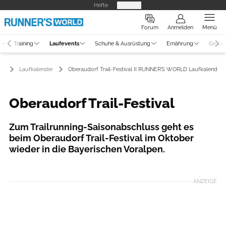
Hefte
Produkte
Forum
Anmelden
Menü
ne
Training
Laufevents
Schuhe & Ausrüstung
Ernährung
Gesun
ts
Laufkalender
Oberaudorf Trail-Festival II RUNNER’S WORLD Laufkalender
Oberaudorf Trail-Festival
Zum Trailrunning-Saisonabschluss geht es
beim Oberaudorf Trail-Festival im Oktober
wieder in die Bayerischen Voralpen.
Foto: Stefan Götschl
ANZEIGE