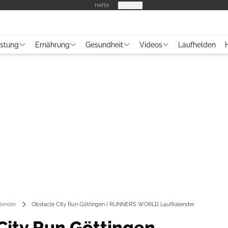
Hefte
Produkte
üstung
Ernährung
Gesundheit
Videos
Laufhelden
lender
Obstacle City Run Göttingen I RUNNER’S WORLD Laufkalender
City Run Göttingen