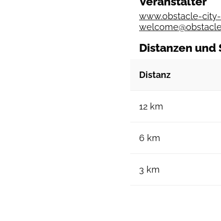
Veranstalter
www.obstacle-city-
welcome@obstacle-
Distanzen und 
Distanz
12 km
6 km
3 km