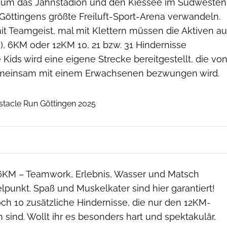
d um das Jahnstadion und den Kiessee im Südwesten
 Göttingens größte Freiluft-Sport-Arena verwandeln.
mit Teamgeist, mal mit Klettern müssen die Aktiven au
), 6KM oder 12KM 10, 21 bzw. 31 Hindernisse
 Kids wird eine eigene Strecke bereitgestellt, die vo
meinsam mit einem Erwachsenen bezwungen wird.
Ortwin Roye
tacle Run Göttingen 2025
 6KM – Teamwork, Erlebnis, Wasser und Matsch
elpunkt. Spaß und Muskelkater sind hier garantiert!
ch 10 zusätzliche Hindernisse, die nur den 12KM-
 sind. Wollt ihr es besonders hart und spektakulär,