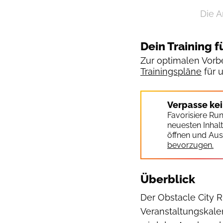
Die A
Dein Training f
Zur optimalen Vorbe
Trainingspläne
für 
Verpasse ke
Favorisiere Ru
neuesten Inhal
öffnen und Aus
bevorzugen.
Überblick
Der Obstacle City R
Veranstaltungskalen