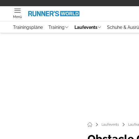
Menü
Trainingspläne
Training
Laufevents
Schuhe & Ausr
Laufevents
Laufka
Obstacle 