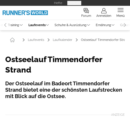
Hefte
Produkte
Forum
Anmelden
Menü
ne
Training
Laufevents
Schuhe & Ausrüstung
Ernährung
Gesun
Laufevents
Laufkalender
Ostseelauf Timmendorfer Strand
Ostseelauf Timmendorfer
Strand
Der Ostseelauf im Badeort Timmendorfer
Strand bietet eine der schönsten Laufstrecken
mit Blick auf die Ostsee.
ANZEIGE