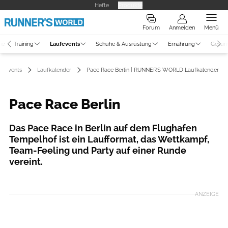
Hefte
Produkte
Forum
Anmelden
Menü
ne
Training
Laufevents
Schuhe & Ausrüstung
Ernährung
Gesun
ufevents
Laufkalender
Pace Race Berlin | RUNNER’S WORLD Laufkalender
Pace Race Berlin
Das Pace Race in Berlin auf dem Flughafen
Tempelhof ist ein Laufformat, das Wettkampf,
Team-Feeling und Party auf einer Runde
vereint.
Foto: PACE RACE, Sportograf
ANZEIGE