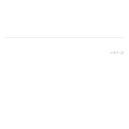
PACE RACE, Sportograf
ANZEIGE