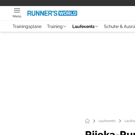
Menü
Trainingspläne
Training
Laufevents
Schuhe & Ausr
Laufevents
Laufka
Rijeka-Ru