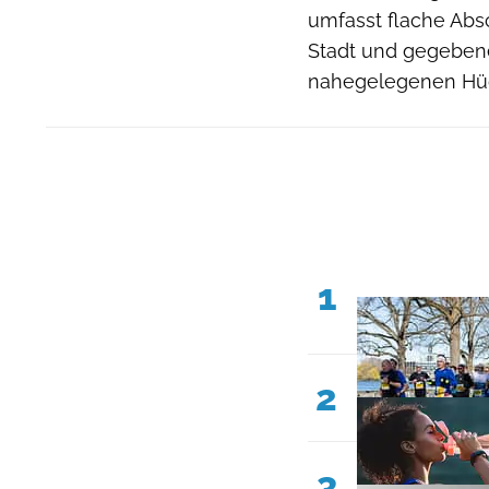
umfasst flache Absc
Stadt und gegebene
nahegelegenen Hü
1
2
3