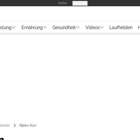
Hefte
Produkte
üstung
Ernährung
Gesundheit
Videos
Laufhelden
lender
Rijeka-Run
n