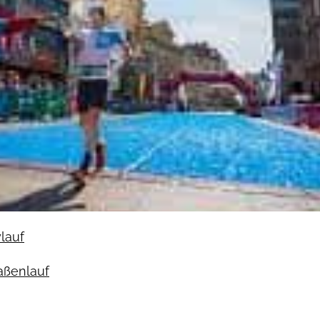
ylauf
raßenlauf