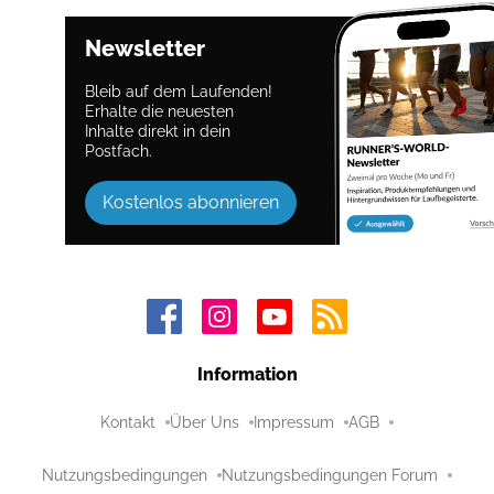
Newsletter
Bleib auf dem Laufenden!
Erhalte die neuesten
Inhalte direkt in dein
Postfach.
Kostenlos abonnieren
Information
Kontakt
Über Uns
Impressum
AGB
Nutzungsbedingungen
Nutzungsbedingungen Forum