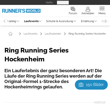
Hefte
Produkte
Forum
Anmelden
Menü
ne
Training
Laufevents
Schuhe & Ausrüstung
Ernährung
Gesun
Laufevents
Laufkalender
Ring Running Series Hockenheim
Ring Running Series
Hockenheim
Ein Lauferlebnis der ganz besonderen Art!​ Die
Läufe der Ring Running Series werden auf der
Original-Formel 1-Strecke des
150 Bilder
Hockenheimrings gelaufen.
Foto: Norbert Wilhelmi
ANZEIGE