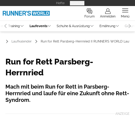
Hefte
Produkte
Forum
Anmelden
Menü
ne
Training
Laufevents
Schuhe & Ausrüstung
Ernährung
Gesun
ts
Laufkalender
Run for Rett Parsberg-Herrnried II RUNNER’S WORLD Laufka
Run for Rett Parsberg-
Herrnried
Mach mit beim Run for Rett in Parsberg-
Herrnried und laufe für eine Zukunft ohne Rett-
Syndrom.
ANZEIGE