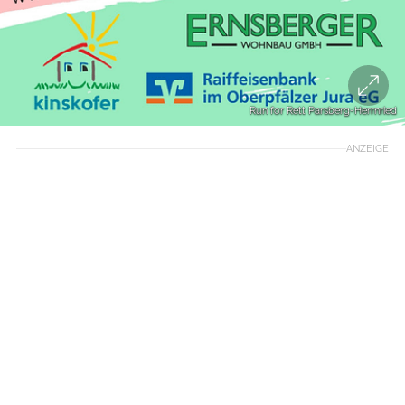
Run for Rett Parsberg-Herrnried
ANZEIGE