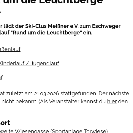
e
r lädt der Ski-Clus Meißner e.V. zum Eschweger
lauf "Rund um die Leuchtberge" ein.
raßenlauf
Kinderlauf / Jugendlauf
f
hat zuletzt am
21.03.2026
stattgefunden. Der nächste
 nicht bekannt. (Als Veranstalter kannst du
hier
den
ort
Zweite Wiesengasse
(Sportanlage Torwiese)