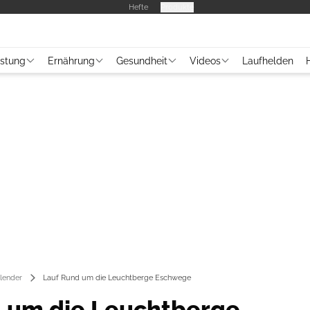
Hefte
Produkte
üstung
Ernährung
Gesundheit
Videos
Laufhelden
lender
Lauf Rund um die Leuchtberge Eschwege
 um die Leuchtberge