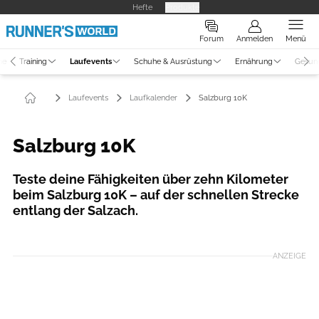
Hefte
Produkte
Forum
Anmelden
Menü
ne
Training
Laufevents
Schuhe & Ausrüstung
Ernährung
Gesun
Laufevents
Laufkalender
Salzburg 10K
Salzburg 10K
Teste deine Fähigkeiten über zehn Kilometer
beim Salzburg 10K – auf der schnellen Strecke
entlang der Salzach.
Foto: Alexander Schwarz
ANZEIGE