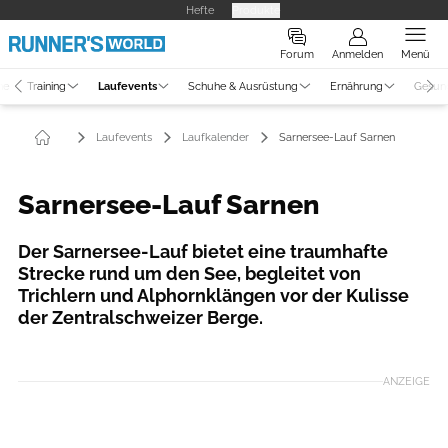
Hefte
Produkte
Forum
Anmelden
Menü
ne
Training
Laufevents
Schuhe & Ausrüstung
Ernährung
Gesun
Laufevents
Laufkalender
Sarnersee-Lauf Sarnen
Sarnersee-Lauf Sarnen
Der Sarnersee-Lauf bietet eine traumhafte
Strecke rund um den See, begleitet von
Trichlern und Alphornklängen vor der Kulisse
der Zentralschweizer Berge.
Foto: Veranstalter
ANZEIGE