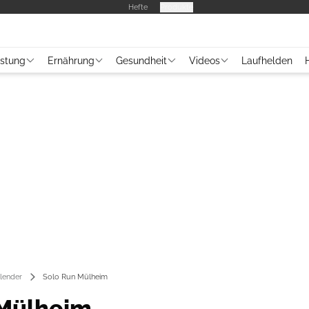
Hefte
Produkte
üstung
Ernährung
Gesundheit
Videos
Laufhelden
lender
Solo Run Mülheim
 Mülheim