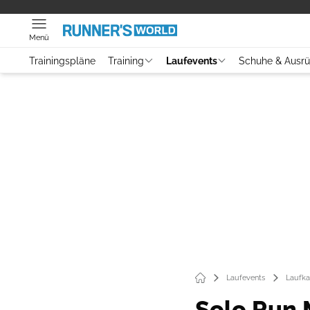
Menü
Trainingspläne
Training
Laufevents
Schuhe & Ausr
Laufevents
Laufka
Solo Run