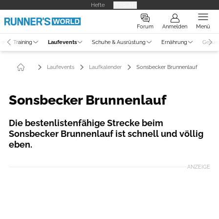
Hefte
Produkte
Forum
Anmelden
Menü
ne
Training
Laufevents
Schuhe & Ausrüstung
Ernährung
Gesun
Laufevents
Laufkalender
Sonsbecker Brunnenlauf
Sonsbecker Brunnenlauf
Die bestenlistenfähige Strecke beim
Sonsbecker Brunnenlauf ist schnell und völlig
eben.
ANZEIGE