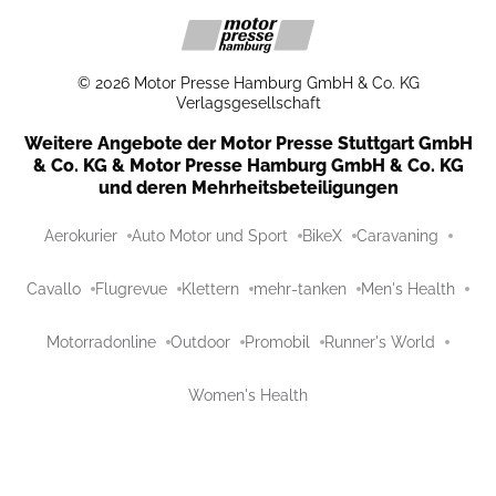
©
2026
Motor Presse Hamburg GmbH & Co. KG
Verlagsgesellschaft
Weitere Angebote der Motor Presse Stuttgart GmbH
& Co. KG & Motor Presse Hamburg GmbH & Co. KG
und deren Mehrheitsbeteiligungen
Aerokurier
Auto Motor und Sport
BikeX
Caravaning
Cavallo
Flugrevue
Klettern
mehr-tanken
Men's Health
Motorradonline
Outdoor
Promobil
Runner's World
Women's Health