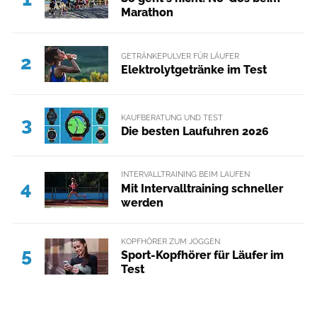
Marathon
GETRÄNKEPULVER FÜR LÄUFER
2
Elektrolytgetränke im Test
KAUFBERATUNG UND TEST
3
Die besten Laufuhren 2026
INTERVALLTRAINING BEIM LAUFEN
4
Mit Intervalltraining schneller
werden
KOPFHÖRER ZUM JOGGEN
5
Sport-Kopfhörer für Läufer im
Test