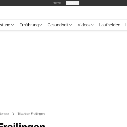
Hefte
Produkte
üstung
Ernährung
Gesundheit
Videos
Laufhelden
lender
Triathlon Freilingen
Freilingen