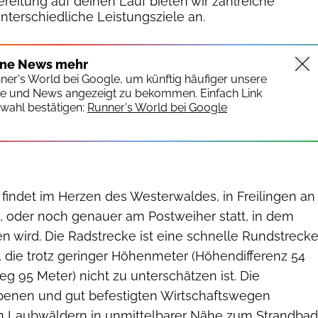
reitung auf deinen Lauf bieten wir zahlreiche
unterschiedliche Leistungsziele an.
ine News mehr
nner's World bei Google, um künftig häufiger unsere
te und News angezeigt zu bekommen. Einfach Link
wahl bestätigen:
Runner's World bei Google
findet im Herzen des Westerwaldes, in Freilingen an
, oder noch genauer am Postweiher statt, in dem
ird. Die Radstrecke ist eine schnelle Rundstreck
 die trotz geringer Höhenmeter (Höhendifferenz 54
g 95 Meter) nicht zu unterschätzen ist. Die
benen und gut befestigten Wirtschaftswegen
en Laubwäldern in unmittelbarer Nähe zum Strandbad