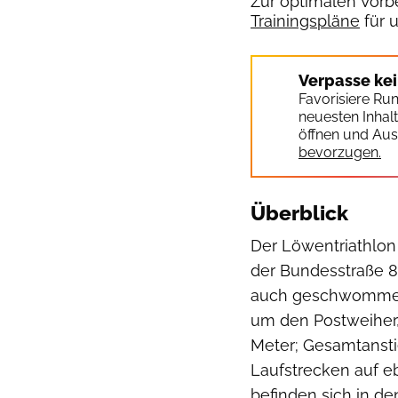
Zur optimalen Vorbe
Trainingspläne
für 
Verpasse ke
Favorisiere Ru
neuesten Inhal
öffnen und Aus
bevorzugen.
Überblick
Der Löwentriathlon 
der Bundesstraße 8
auch geschwommen w
um den Postweiher,
Meter; Gesamtanstie
Laufstrecken auf e
befinden sich in d