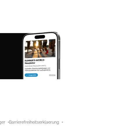
ger
Barrierefreiheitserklaerung