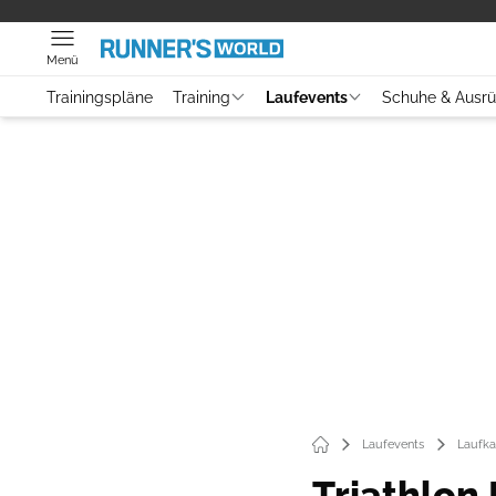
Menü
Trainingspläne
Training
Laufevents
Schuhe & Ausr
Laufevents
Laufka
Triathlon 