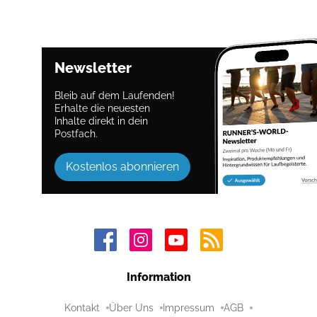
Newsletter
Bleib auf dem Laufenden!
Erhalte die neuesten
Inhalte direkt in dein
Postfach.
Kostenlos abonnieren
Information
Kontakt
Über Uns
Impressum
AGB