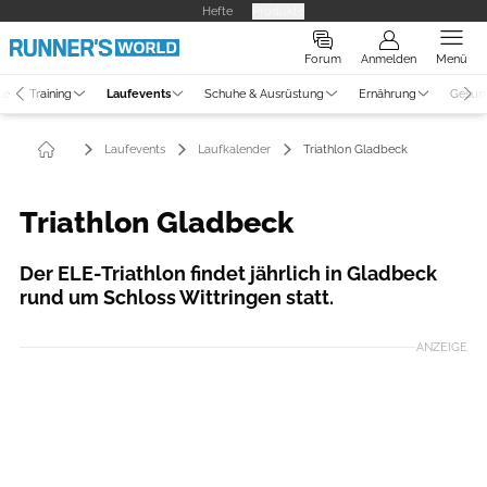
Hefte
Produkte
Forum
Anmelden
Menü
ne
Training
Laufevents
Schuhe & Ausrüstung
Ernährung
Gesun
Laufevents
Laufkalender
Triathlon Gladbeck
Triathlon Gladbeck
Der ELE-Triathlon findet jährlich in Gladbeck
rund um Schloss Wittringen statt.
ANZEIGE