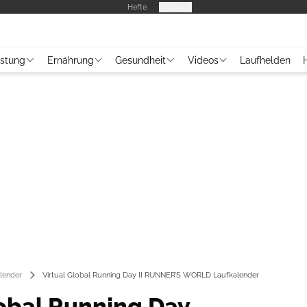
Hefte
Produkte
üstung
Ernährung
Gesundheit
Videos
Laufhelden
lender
Virtual Global Running Day II RUNNER’S WORLD Laufkalender
lobal Running Day