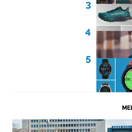
3
4
5
ME