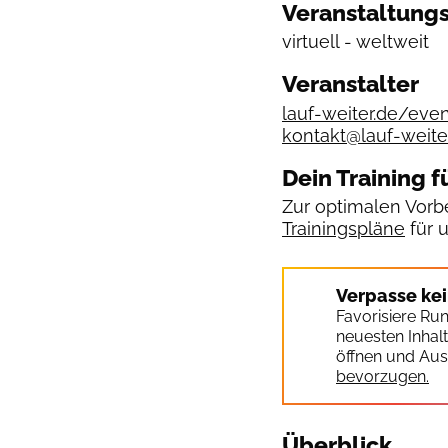
Veranstaltungs
virtuell - weltweit
Veranstalter
lauf-weiter.de/eve
kontakt@lauf-weite
Dein Training f
Zur optimalen Vorbe
Trainingspläne
für 
Verpasse ke
Favorisiere Ru
neuesten Inhal
öffnen und Aus
bevorzugen.
Überblick