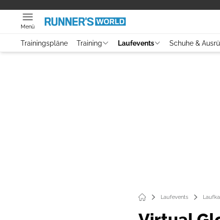
Menü
Trainingspläne
Training
Laufevents
Schuhe & Ausr
Laufevents
Laufka
Virtual G