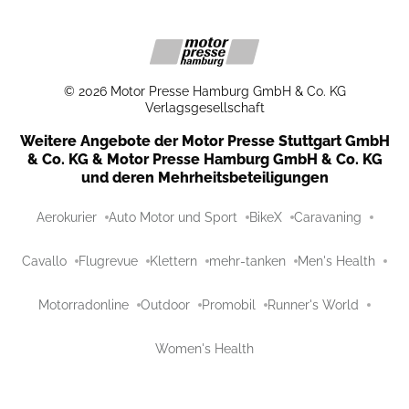
©
2026
Motor Presse Hamburg GmbH & Co. KG
Verlagsgesellschaft
Weitere Angebote der Motor Presse Stuttgart GmbH
& Co. KG & Motor Presse Hamburg GmbH & Co. KG
und deren Mehrheitsbeteiligungen
Aerokurier
Auto Motor und Sport
BikeX
Caravaning
Cavallo
Flugrevue
Klettern
mehr-tanken
Men's Health
Motorradonline
Outdoor
Promobil
Runner's World
Women's Health