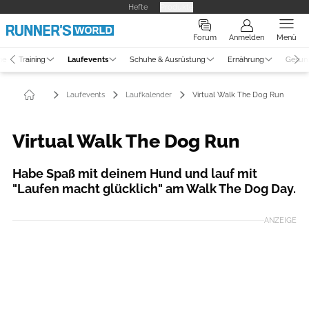
Hefte
Produkte
Forum
Anmelden
Menü
ne
Training
Laufevents
Schuhe & Ausrüstung
Ernährung
Gesun
Laufevents
Laufkalender
Virtual Walk The Dog Run
Virtual Walk The Dog Run
Habe Spaß mit deinem Hund und lauf mit
"Laufen macht glücklich" am Walk The Dog Day.
ANZEIGE