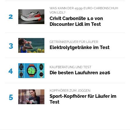
WAS KANN DER 49,99-EURO-CARBONSCHUH
VON LIDL?
2
Crivit Carbonlite 1.0 von
Discounter Lidl im Test
GETRÄNKEPULVER FÜR LÄUFER
3
Elektrolytgetränke im Test
KAUFBERATUNG UND TEST
4
Die besten Laufuhren 2026
KOPFHÖRER ZUM JOGGEN
5
Sport-Kopfhörer für Läufer im
Test