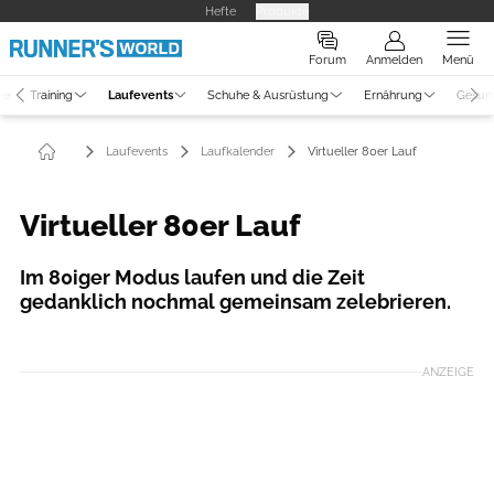
Hefte
Produkte
Forum
Anmelden
Menü
ne
Training
Laufevents
Schuhe & Ausrüstung
Ernährung
Gesun
Laufevents
Laufkalender
Virtueller 80er Lauf
Virtueller 80er Lauf
Im 80iger Modus laufen und die Zeit
gedanklich nochmal gemeinsam zelebrieren.
Foto: lauf-weiter.de
ANZEIGE