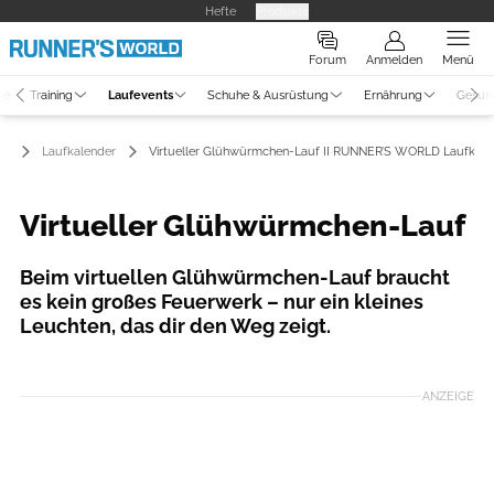
Hefte
Produkte
Forum
Anmelden
Menü
ne
Training
Laufevents
Schuhe & Ausrüstung
Ernährung
Gesun
ts
Laufkalender
Virtueller Glühwürmchen-Lauf II RUNNER’S WORLD Laufkale
Virtueller Glühwürmchen-Lauf
Beim virtuellen Glühwürmchen-Lauf braucht
es kein großes Feuerwerk – nur ein kleines
Leuchten, das dir den Weg zeigt.
Foto: lauf-weiter.de
ANZEIGE