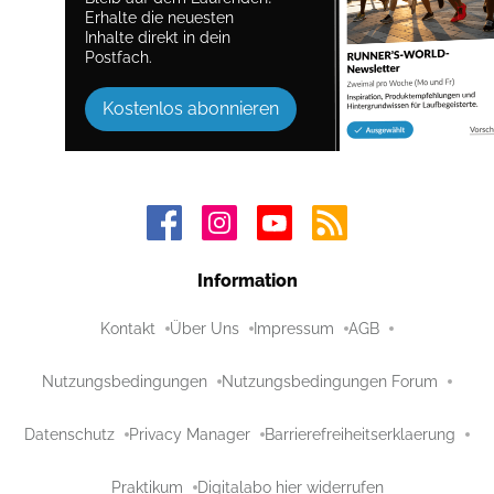
Erhalte die neuesten
Inhalte direkt in dein
Postfach.
Kostenlos abonnieren
Information
Kontakt
Über Uns
Impressum
AGB
Nutzungsbedingungen
Nutzungsbedingungen Forum
Datenschutz
Privacy Manager
Barrierefreiheitserklaerung
Praktikum
Digitalabo hier widerrufen