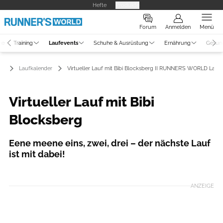
Hefte
Produkte
Forum
Anmelden
Menü
ne
Training
Laufevents
Schuhe & Ausrüstung
Ernährung
Gesun
ts
Laufkalender
Virtueller Lauf mit Bibi Blocksberg II RUNNER’S WORLD Lauf
Virtueller Lauf mit Bibi
Blocksberg
Eene meene eins, zwei, drei – der nächste Lauf
ist mit dabei!
Foto: lauf-weiter.de
ANZEIGE