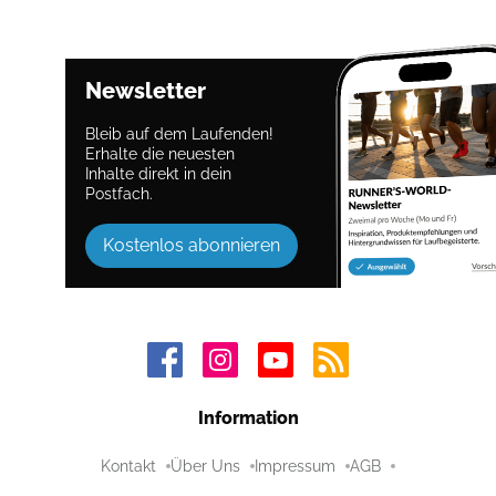
Newsletter
Bleib auf dem Laufenden!
Erhalte die neuesten
Inhalte direkt in dein
Postfach.
Kostenlos abonnieren
Information
Kontakt
Über Uns
Impressum
AGB