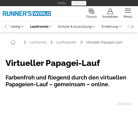
Hefte
Produkte
Forum
Anmelden
Menü
ne
Training
Laufevents
Schuhe & Ausrüstung
Ernährung
Gesun
Laufevents
Laufkalender
Virtueller Papagei-Lauf
Virtueller Papagei-Lauf
Farbenfroh und fliegend durch den virtuellen
Papageien-Lauf – gemeinsam – online.
Foto: lauf-weiter.de
ANZEIGE