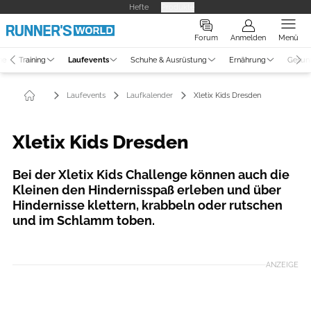
Hefte
Produkte
Forum
Anmelden
Menü
ne
Training
Laufevents
Schuhe & Ausrüstung
Ernährung
Gesun
Laufevents
Laufkalender
Xletix Kids Dresden
Xletix Kids Dresden
Bei der Xletix Kids Challenge können auch die
Kleinen den Hindernisspaß erleben und über
Hindernisse klettern, krabbeln oder rutschen
und im Schlamm toben.
Foto: Xletix Kids/Philipp Buron
ANZEIGE