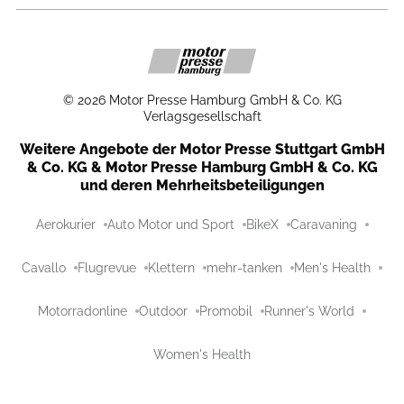
©
2026
Motor Presse Hamburg GmbH & Co. KG
Verlagsgesellschaft
Weitere Angebote der Motor Presse Stuttgart GmbH
& Co. KG & Motor Presse Hamburg GmbH & Co. KG
und deren Mehrheitsbeteiligungen
Aerokurier
Auto Motor und Sport
BikeX
Caravaning
Cavallo
Flugrevue
Klettern
mehr-tanken
Men's Health
Motorradonline
Outdoor
Promobil
Runner's World
Women's Health