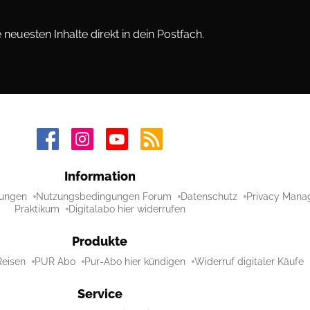
neuesten Inhalte direkt in dein Postfach.
Information
ungen
Nutzungsbedingungen Forum
Datenschutz
Privacy Mana
Praktikum
Digitalabo hier widerrufen
Produkte
Reisen
PUR Abo
Pur-Abo hier kündigen
Widerruf digitaler Käufe
Service