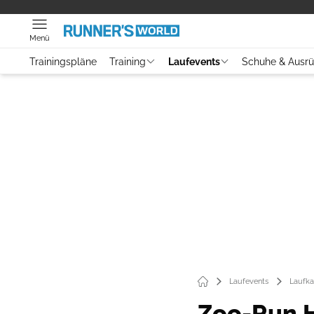
Menü
Trainingspläne
Training
Laufevents
Schuhe & Ausr
Laufevents
Laufka
Zoo-Run 