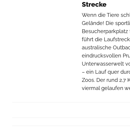
Strecke
Wenn die Tiere sch
Gelände! Die sportl
Besucherparkplatz 
führt die Laufstrec
australische Outba
eindrucksvollen Pr
Unterwasserwelt vo
– ein Lauf quer du
Zoos. Der rund 2,7
viermal gelaufen w