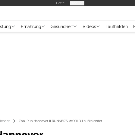
Hefte
Produkte
üstung
Ernährung
Gesundheit
Videos
Laufhelden
lender
Zoo-Run Hannover II RUNNER’S WORLD Laufkalender
Hannover