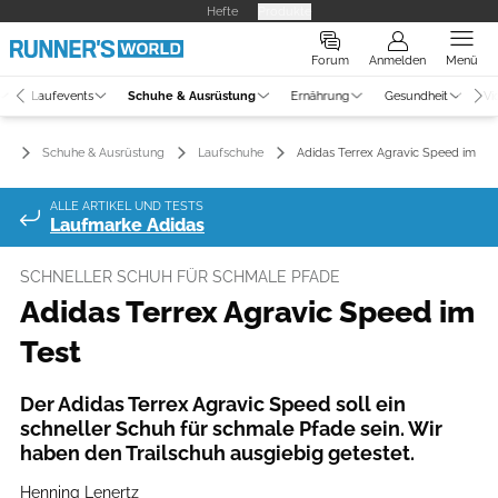
Hefte
Produkte
Forum
Anmelden
Menü
Laufevents
Schuhe & Ausrüstung
Ernährung
Gesundheit
Vi
Schuhe & Ausrüstung
Laufschuhe
Adidas Terrex Agravic Speed im Tes
ALLE ARTIKEL UND TESTS
Laufmarke Adidas
SCHNELLER SCHUH FÜR SCHMALE PFADE
Adidas Terrex Agravic Speed im
Test
Der Adidas Terrex Agravic Speed soll ein
schneller Schuh für schmale Pfade sein. Wir
haben den Trailschuh ausgiebig getestet.
Henning Lenertz