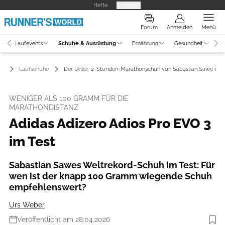
Hefte
Produkte
Forum
Anmelden
Menü
Laufevents
Schuhe & Ausrüstung
Ernährung
Gesundheit
Vi
ng
Laufschuhe
Der Unter-2-Stunden-Marathonschuh von Sabastian Sawe im T
WENIGER ALS 100 GRAMM FÜR DIE
MARATHONDISTANZ
Adidas Adizero Adios Pro EVO 3
im Test
Sabastian Sawes Weltrekord-Schuh im Test: Für
wen ist der knapp 100 Gramm wiegende Schuh
empfehlenswert?
Urs Weber
Veröffentlicht am 28.04.2026
Foto: RUNNER’S WORLD