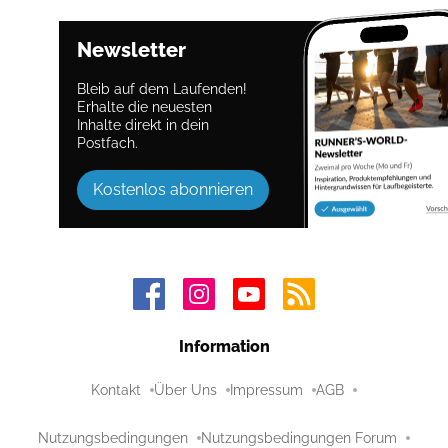
Newsletter
Bleib auf dem Laufenden!
Erhalte die neuesten
Inhalte direkt in dein
Postfach.
Kostenlos abonnieren
Information
Kontakt
Über Uns
Impressum
AGB
Nutzungsbedingungen
Nutzungsbedingungen Forum