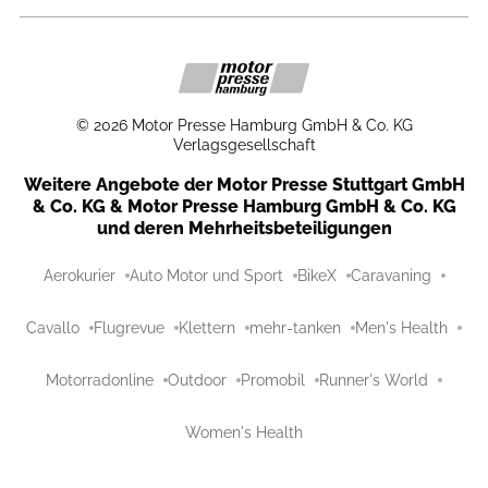
©
2026
Motor Presse Hamburg GmbH & Co. KG
Verlagsgesellschaft
Weitere Angebote der Motor Presse Stuttgart GmbH
& Co. KG & Motor Presse Hamburg GmbH & Co. KG
und deren Mehrheitsbeteiligungen
Aerokurier
Auto Motor und Sport
BikeX
Caravaning
Cavallo
Flugrevue
Klettern
mehr-tanken
Men's Health
Motorradonline
Outdoor
Promobil
Runner's World
Women's Health