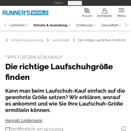
Hefte
Produkte
Forum
Anmelden
Menü
Laufevents
Schuhe & Ausrüstung
Ernährung
Gesundheit
Vi
Schuhe & Ausrüstung
Laufschuhe
Die richtige Laufschuh-Größe finde
TIPPS FÜR DEN SCHUHKAUF
Die richtige Laufschuhgröße
finden
Kann man beim Laufschuh-Kauf einfach auf die
gewohnte Größe setzen? Wir erklären, worauf
es ankommt und wie Sie Ihre Laufschuh-Größe
ermitteln können.
Hannah Lindemann
Veröffentlicht am 19.03.2024