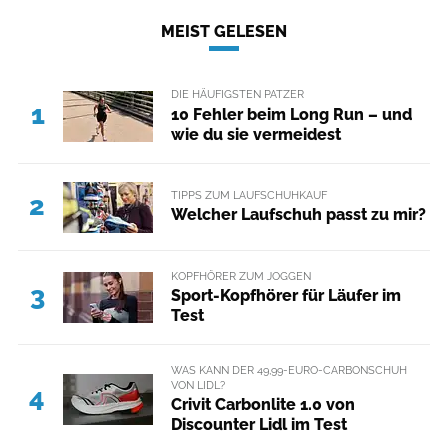
MEIST GELESEN
DIE HÄUFIGSTEN PATZER
1
10 Fehler beim Long Run – und
wie du sie vermeidest
TIPPS ZUM LAUFSCHUHKAUF
2
Welcher Laufschuh passt zu mir?
KOPFHÖRER ZUM JOGGEN
3
Sport-Kopfhörer für Läufer im
Test
WAS KANN DER 49,99-EURO-CARBONSCHUH
VON LIDL?
4
Crivit Carbonlite 1.0 von
Discounter Lidl im Test