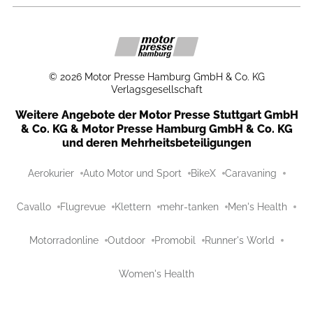
©
2026
Motor Presse Hamburg GmbH & Co. KG
Verlagsgesellschaft
Weitere Angebote der Motor Presse Stuttgart GmbH
& Co. KG & Motor Presse Hamburg GmbH & Co. KG
und deren Mehrheitsbeteiligungen
Aerokurier
Auto Motor und Sport
BikeX
Caravaning
Cavallo
Flugrevue
Klettern
mehr-tanken
Men's Health
Motorradonline
Outdoor
Promobil
Runner's World
Women's Health