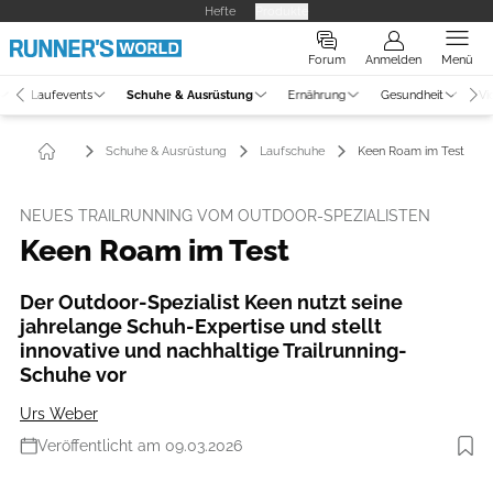
Hefte
Produkte
Forum
Anmelden
Menü
Laufevents
Schuhe & Ausrüstung
Ernährung
Gesundheit
Vi
Schuhe & Ausrüstung
Laufschuhe
Keen Roam im Test
NEUES TRAILRUNNING VOM OUTDOOR-SPEZIALISTEN
Keen Roam im Test
Der Outdoor-Spezialist Keen nutzt seine
jahrelange Schuh-Expertise und stellt
innovative und nachhaltige Trailrunning-
Schuhe vor
Urs Weber
Veröffentlicht am 09.03.2026
Foto: Hersteller