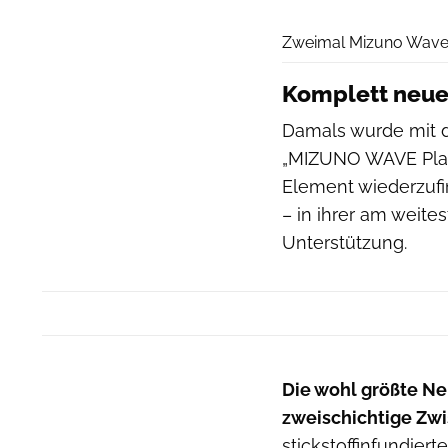
Zweimal Mizuno Wave R
Komplett neue
Damals wurde mit de
„MIZUNO WAVE Plate
Element wiederzufin
– in ihrer am weite
Unterstützung.
Die wohl größte N
zweischichtige Zw
stickstoffinfundier