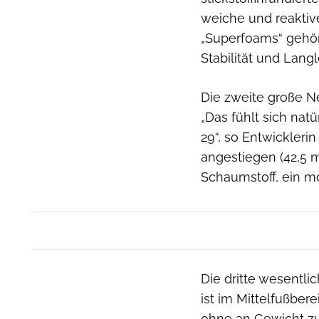
weiche und reaktiv
„Superfoams“ gehört.
Stabilität und Lang
Die zweite große N
„Das fühlt sich nat
29“, so Entwicklerin
angestiegen (42,5 
Schaumstoff, ein mo
Die dritte wesentl
ist im Mittelfußber
ohne an Gewicht zuz