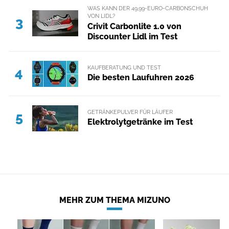
WAS KANN DER 49,99-EURO-CARBONSCHUH
VON LIDL?
3
Crivit Carbonlite 1.0 von
Discounter Lidl im Test
KAUFBERATUNG UND TEST
4
Die besten Laufuhren 2026
GETRÄNKEPULVER FÜR LÄUFER
5
Elektrolytgetränke im Test
MEHR ZUM THEMA MIZUNO