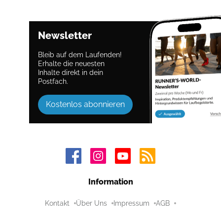
Newsletter
Bleib auf dem Laufenden!
Erhalte die neuesten
Inhalte direkt in dein
Postfach.
Kostenlos abonnieren
Information
Kontakt
Über Uns
Impressum
AGB