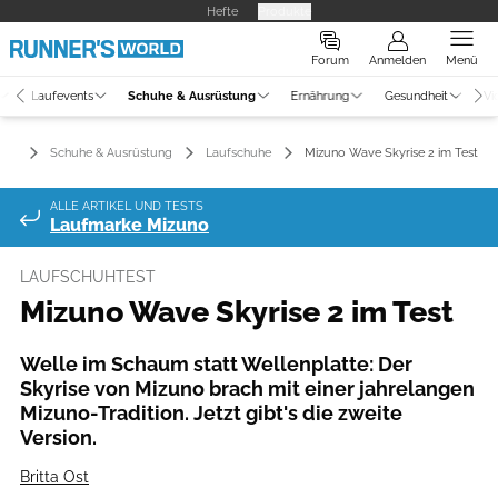
Hefte
Produkte
Forum
Anmelden
Menü
Laufevents
Schuhe & Ausrüstung
Ernährung
Gesundheit
Vi
Schuhe & Ausrüstung
Laufschuhe
Mizuno Wave Skyrise 2 im Test
ALLE ARTIKEL UND TESTS
Laufmarke Mizuno
LAUFSCHUHTEST
Mizuno Wave Skyrise 2 im Test
Welle im Schaum statt Wellenplatte: Der
Skyrise von Mizuno brach mit einer jahrelangen
Mizuno-Tradition. Jetzt gibt's die zweite
Version.
Britta Ost