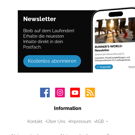
Newsletter
Bleib auf dem Laufenden!
Erhalte die neuesten
Inhalte direkt in dein
Postfach.
Kostenlos abonnieren
Information
Kontakt
Über Uns
Impressum
AGB