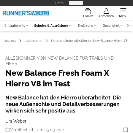
Hefte
Produkte
Forum
Anmelden
Menü
Laufevents
Schuhe & Ausrüstung
Ernährung
Gesundheit
Vi
Ausrüstung
Laufschuhe
Überarbeiteter Alleskönner: New Balance Hierro V8
ALLESKÖNNER VON NEW BALANCE FÜR TRAILS UND
MEHR
New Balance Fresh Foam X
Hierro V8 im Test
New Balance hat den Hierro überarbeitet. Die
neue Außensohle und Detailverbesserungen
wirken sich sehr positiv aus.
Urs Weber
Veröffentlicht am 25.03.2024
Foto: Hersteller