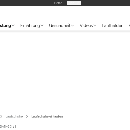
Hefte
Produkte
üstung
Ernährung
Gesundheit
Videos
Laufhelden
Laufschuhe
Laufschuhe einlaufen
OMFORT