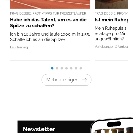
FRAG DEBBIE: PROFI-TIPPS FÜR FREIZEITLÄUFER
FRAG DEBBIE: PROFI-TI
Habe ich das Talent, um es an die
Ist mein Ruhepul
Spitze zu schaffen?
Mein Ruhepuls sinkt
Schläge pro Minute.
Ich bin 16 Jahre und laufe 1000 m in 2:55.
ungewöhnlich?
Schaffe ich es an die Spitze?
Verletzungen & Vorbeug
Lauftraining
Mehr anzeigen
Newsletter