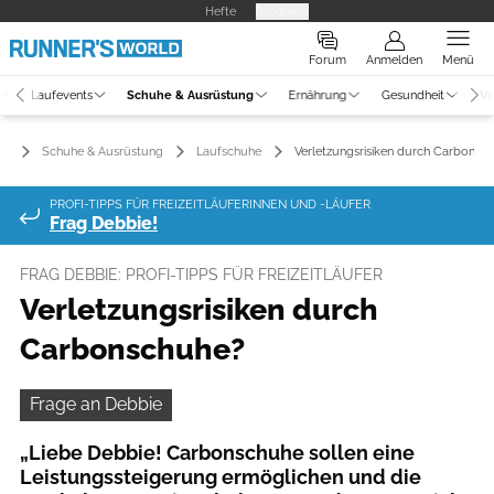
Hefte
Produkte
Forum
Anmelden
Menü
Laufevents
Schuhe & Ausrüstung
Ernährung
Gesundheit
Vi
Schuhe & Ausrüstung
Laufschuhe
Verletzungsrisiken durch Carbonsc
PROFI-TIPPS FÜR FREIZEITLÄUFERINNEN UND -LÄUFER
Frag Debbie!
FRAG DEBBIE: PROFI-TIPPS FÜR FREIZEITLÄUFER
Verletzungsrisiken durch
Carbonschuhe?
Frage an Debbie
„Liebe Debbie! Carbonschuhe sollen eine
Leistungssteigerung ermöglichen und die